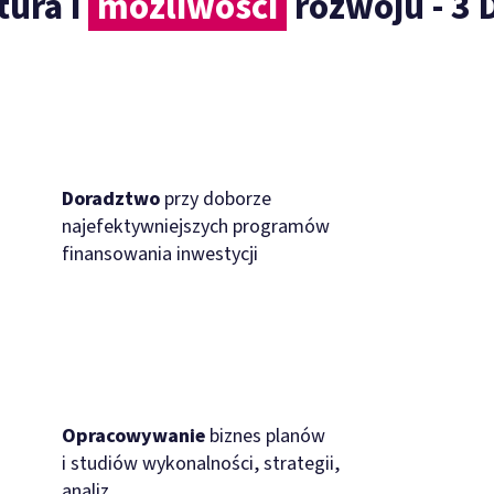
tura i
możliwości
rozwoju - 3 
Doradztwo
przy doborze
najefektywniejszych programów
finansowania inwestycji
Opracowywanie
biznes planów
i studiów wykonalności, strategii,
analiz