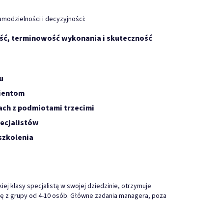
modzielności i decyzyjności:
ość, terminowość wykonania i skuteczność
u
lientom
iach z podmiotami trzecimi
pecjalistów
szkolenia
j klasy specjalistą w swojej dziedzinie, otrzymuje
ę z grupy od 4-10 osób. Główne zadania managera, poza