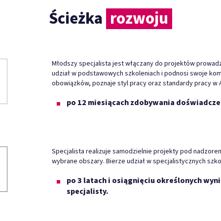
Ścieżka
rozwoju
Młodszy specjalista jest włączany do projektów prowadzo
udział w podstawowych szkoleniach i podnosi swoje komp
obowiązków, poznaje styl pracy oraz standardy pracy w 
po 12 miesiącach zdobywania doświadczeń
Specjalista realizuje samodzielnie projekty pod nadzor
wybrane obszary. Bierze udział w specjalistycznych szk
po 3 latach i osiągnięciu określonych w
specjalisty.