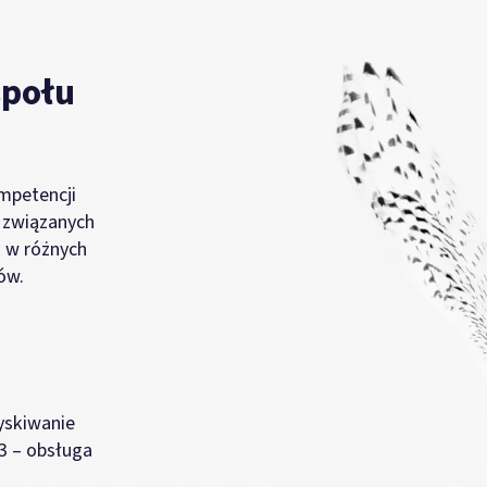
połu
mpetencji
h związanych
h w różnych
ów.
yskiwanie
 3 – obsługa