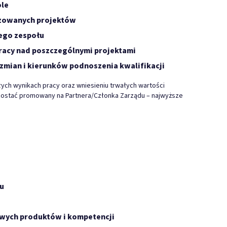
ole
izowanych projektów
jego zespołu
racy nad poszczególnymi projektami
zmian i kierunków podnoszenia kwalifikacji
łych wynikach pracy oraz wniesieniu trwałych wartości
ostać promowany na Partnera/Członka Zarządu – najwyższe
ju
owych produktów i kompetencji