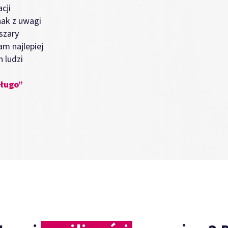
cji
nak z uwagi
szary
m najlepiej
 ludzi
długo”