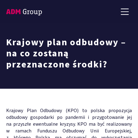
Krajowy plan odbudowy –
na co zostaną
przeznaczone środki?
Krajowy Plan Odbudowy (KPO) to polska propozycja
odbudowy gospodarki po pandemii i przygotowanie jej
na przyszłe ewentualne kryzysy. KPO ma być realizowany
w ramach Funduszu Odbudowy Unii Europejskiej,
z którego Polska ma otrzymać do wykorzystania