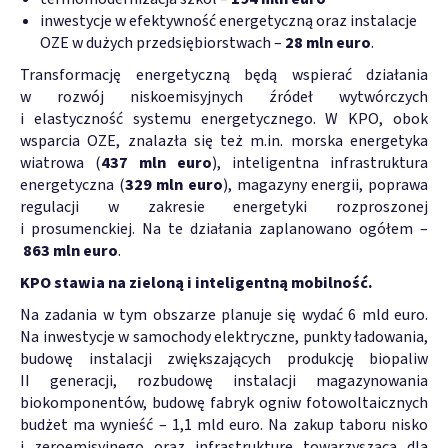
inwestycje w efektywność energetyczną oraz instalacje
OZE w dużych przedsiębiorstwach –
28 mln euro
.
Transformację energetyczną będą wspierać działania
w rozwój niskoemisyjnych źródeł wytwórczych
i elastyczność systemu energetycznego. W KPO, obok
wsparcia OZE, znalazła się też m.in. morska energetyka
wiatrowa (
437 mln euro
), inteligentna infrastruktura
energetyczna (
329 mln euro
), magazyny energii, poprawa
regulacji w zakresie energetyki rozproszonej
i prosumenckiej. Na te działania zaplanowano ogółem –
863 mln euro
.
KPO stawia na zieloną i inteligentną mobilność.
Na zadania w tym obszarze planuje się wydać 6 mld euro.
Na inwestycje w samochody elektryczne, punkty ładowania,
budowę instalacji zwiększających produkcję biopaliw
II generacji, rozbudowę instalacji magazynowania
biokomponentów, budowę fabryk ogniw fotowoltaicznych
budżet ma wynieść – 1,1 mld euro. Na zakup taboru nisko
i zeroemisyjnego oraz infrastrukturę towarzyszącą dla