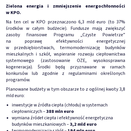
Zielona energia i zmniejszenie energochłonności
w KPO.
Na ten cel w KPO przeznaczono 6,3 mld euro (to 37%
środków w całym budżecie). Fundusze mają zwiększyć
zasoby finansowe Programu „Czyste Powietrze”
na poprawę efektywności energetycznej
w przedsiębiorstwach, termomodernizację budynków
mieszkalnych i szkół, wspieranie rozwoju ciepłownictwa
systemowego (zastosowanie OZE, wysokosprawna
kogeneracja). Środki będą przyznawane w ramach
konkursów lub zgodnie z regulaminami określonych
programów.
Planowane budżety w tym obszarze to z ogólnej kwoty 3,8
mld euro:
inwestycje w źródła ciepła (chłodu) w systemach
ciepłowniczych –
388 mln euro
wymiana źródeł ciepła i efektywność energetyczna
budynków mieszkaniowych –
3,2 mld euro
termomodernizacja szkół –
194 mln euro