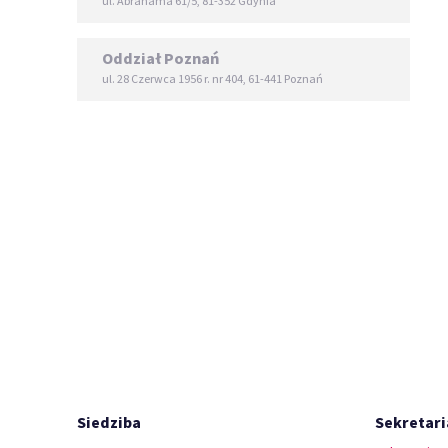
ul. Abrahama 61/5, 81-352 Gdynia
Oddział Poznań
ul. 28 Czerwca 1956 r. nr 404, 61-441 Poznań
Siedziba
Sekretari